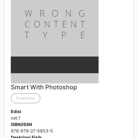
Smart With Photoshop
Frizareihan
Edisi
cet.1
ISBN/ISSN
978-979-27-5853-5
Deskripsi Fisik