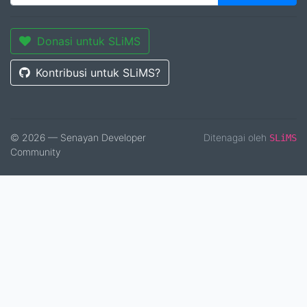
Donasi untuk SLiMS
Kontribusi untuk SLiMS?
© 2026 — Senayan Developer
Ditenagai oleh
SLiMS
Community