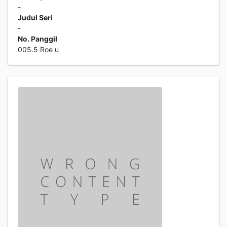
-
Judul Seri
-
No. Panggil
005.5 Roe u