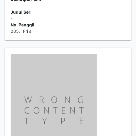
-
Judul Seri
-
No. Panggil
005.1 Fri s